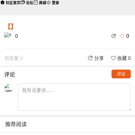
社区首页
论坛
商城
登录
【】
0
0
浏览量 0
分享
收藏 0
评论
评论
推荐阅读