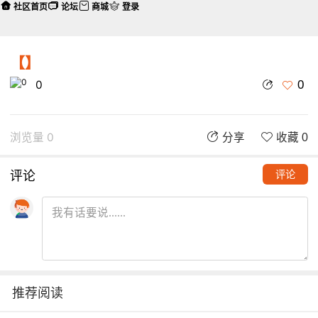
社区首页
论坛
商城
登录
【】
0
0
浏览量 0
分享
收藏 0
评论
评论
推荐阅读