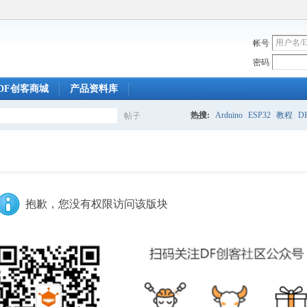
帐号
密码
DF创客商城
产品资料库
热搜:
Arduino
ESP32
教程
DF
帖子
搜
索
抱歉，您没有权限访问该版块