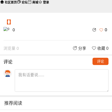
社区首页
论坛
商城
登录
【】
0
0
浏览量 0
分享
收藏 0
评论
评论
推荐阅读