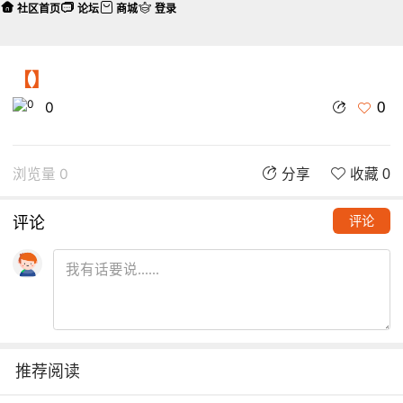
社区首页
论坛
商城
登录
【】
0
0
浏览量 0
分享
收藏 0
评论
评论
推荐阅读