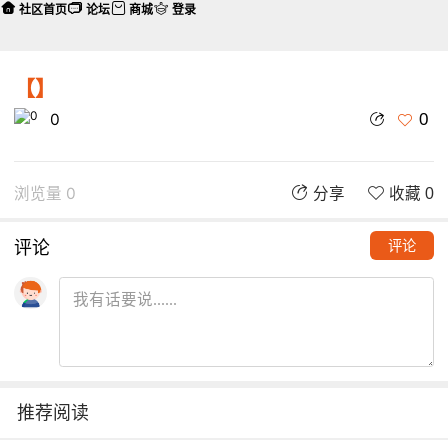
社区首页
论坛
商城
登录
【】
0
0
浏览量 0
分享
收藏 0
评论
评论
推荐阅读