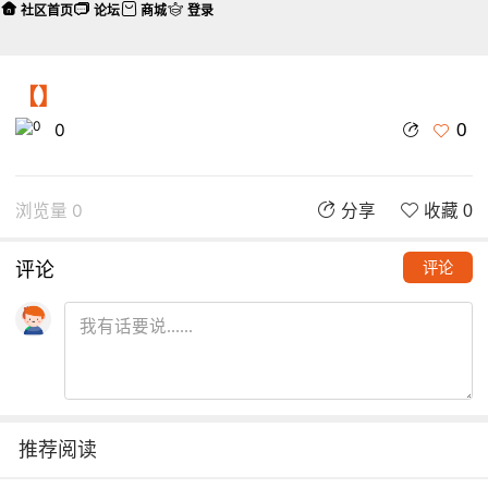
社区首页
论坛
商城
登录
【】
0
0
浏览量 0
分享
收藏 0
评论
评论
推荐阅读