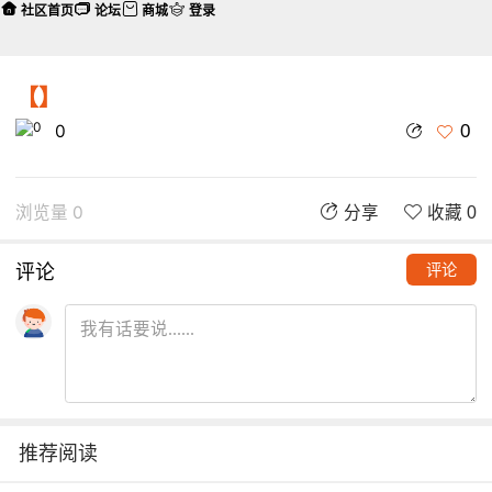
社区首页
论坛
商城
登录
【】
0
0
浏览量 0
分享
收藏 0
评论
评论
推荐阅读