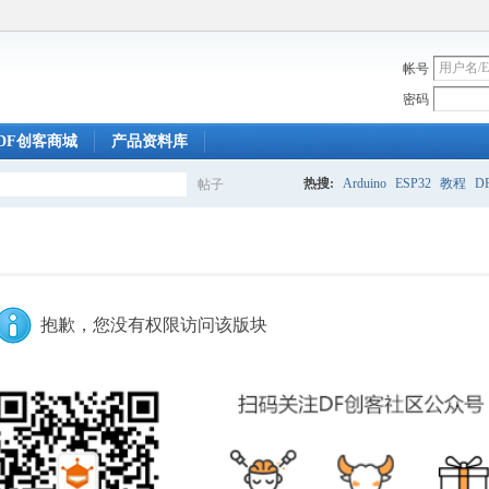
帐号
密码
DF创客商城
产品资料库
热搜:
Arduino
ESP32
教程
DF
帖子
搜
索
抱歉，您没有权限访问该版块