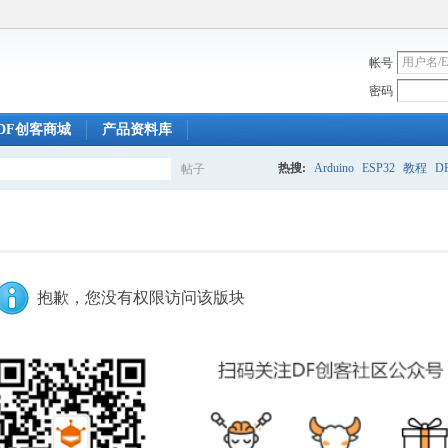
帐号
密码
DF创客商城
产品资料库
热搜:
Arduino
ESP32
教程
DF
帖子
搜
索
抱歉，您没有权限访问该版块