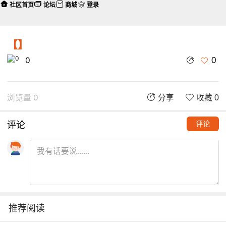
社区首页
论坛
商城
登录
【】
0
0
浏览量 0
分享
收藏 0
评论
评论
推荐阅读