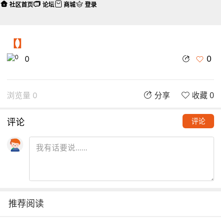
社区首页
论坛
商城
登录
【】
0
0
浏览量 0
分享
收藏 0
评论
评论
推荐阅读