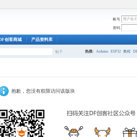
帐号
密码
DF创客商城
产品资料库
热搜:
Arduino
ESP32
教程
DF
帖子
搜
索
抱歉，您没有权限访问该版块