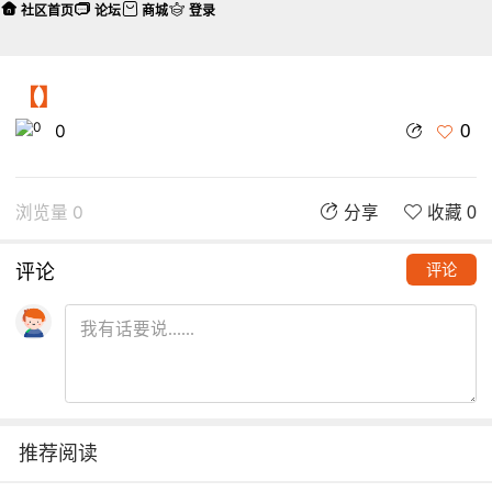
社区首页
论坛
商城
登录
【】
0
0
浏览量 0
分享
收藏 0
评论
评论
推荐阅读