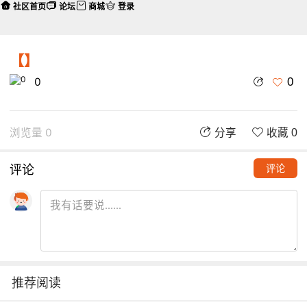
社区首页
论坛
商城
登录
【】
0
0
浏览量 0
分享
收藏 0
评论
评论
推荐阅读