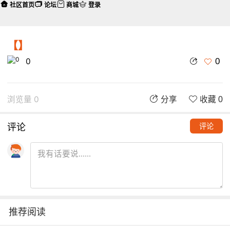
社区首页
论坛
商城
登录
【】
0
0
浏览量 0
分享
收藏 0
评论
评论
推荐阅读