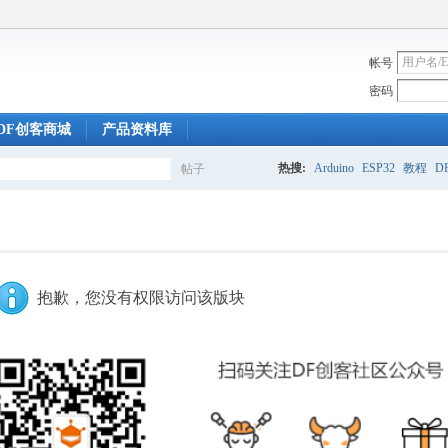
帐号
密码
DF创客商城
产品资料库
热搜:
Arduino
ESP32
教程
DF
帖子
搜
索
抱歉，您没有权限访问该版块