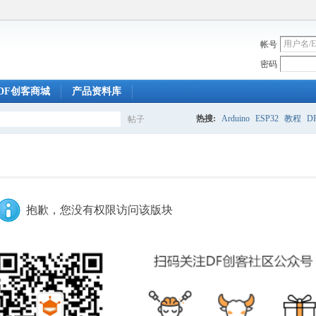
帐号
密码
DF创客商城
产品资料库
热搜:
Arduino
ESP32
教程
DF
帖子
搜
索
抱歉，您没有权限访问该版块