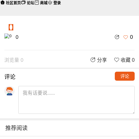
社区首页
论坛
商城
登录
【】
0
0
浏览量 0
分享
收藏 0
评论
评论
推荐阅读