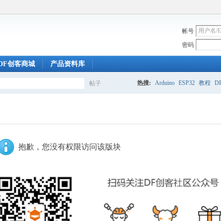
帐号
密码
DF创客商城
产品资料库
热搜:
Arduino
ESP32
教程
DF
帖子
搜
索
抱歉，您没有权限访问该版块