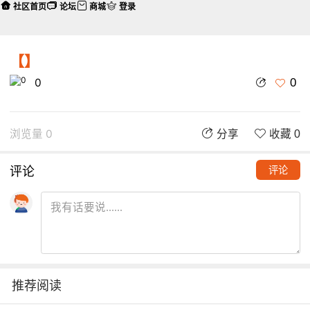
社区首页
论坛
商城
登录
【】
0
0
浏览量 0
分享
收藏 0
评论
评论
推荐阅读