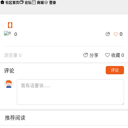
社区首页
论坛
商城
登录
【】
0
0
浏览量 0
分享
收藏 0
评论
评论
推荐阅读