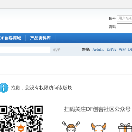
帐号
密码
DF创客商城
产品资料库
热搜:
Arduino
ESP32
教程
DF
帖子
搜
索
抱歉，您没有权限访问该版块