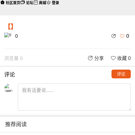
社区首页
论坛
商城
登录
【】
0
0
浏览量 0
分享
收藏 0
评论
评论
推荐阅读