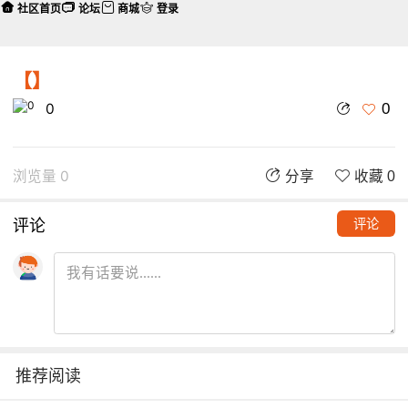
社区首页
论坛
商城
登录
【】
0
0
浏览量 0
分享
收藏 0
评论
评论
推荐阅读