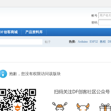
帐号
密码
DF创客商城
产品资料库
热搜:
Arduino
ESP32
教程
DF
帖子
搜
索
抱歉，您没有权限访问该版块