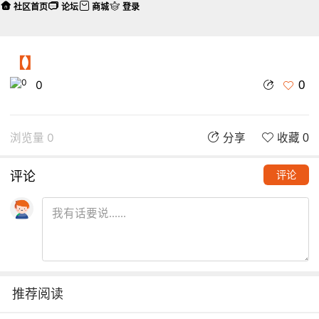
社区首页
论坛
商城
登录
【】
0
0
浏览量 0
分享
收藏 0
评论
评论
推荐阅读