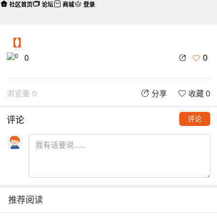
社区首页
论坛
商城
登录
【】
0
0
浏览量 0
分享
收藏 0
评论
评论
推荐阅读