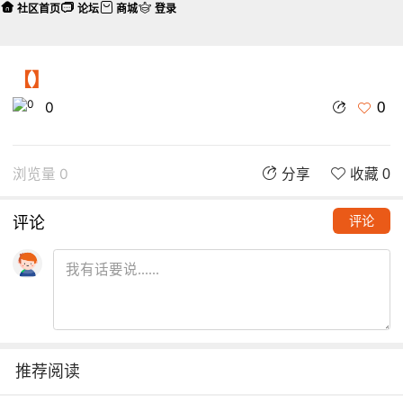
社区首页
论坛
商城
登录
【】
0
0
浏览量 0
分享
收藏 0
评论
评论
推荐阅读