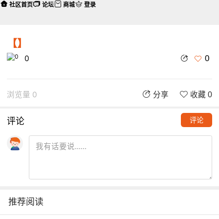
社区首页
论坛
商城
登录
【】
0
0
浏览量 0
分享
收藏 0
评论
评论
推荐阅读