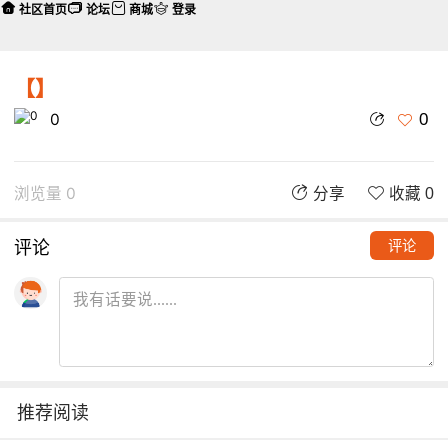
社区首页
论坛
商城
登录
【】
0
0
浏览量 0
分享
收藏 0
评论
评论
推荐阅读