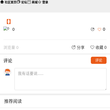
社区首页
论坛
商城
登录
【】
0
0
浏览量 0
分享
收藏 0
评论
评论
推荐阅读