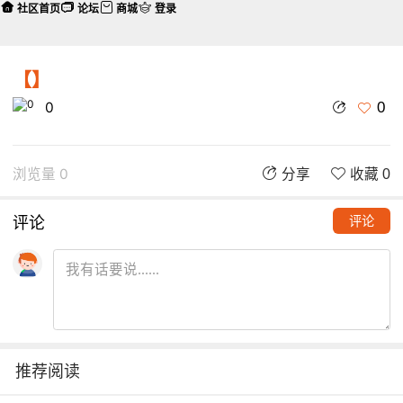
社区首页
论坛
商城
登录
【】
0
0
浏览量 0
分享
收藏 0
评论
评论
推荐阅读