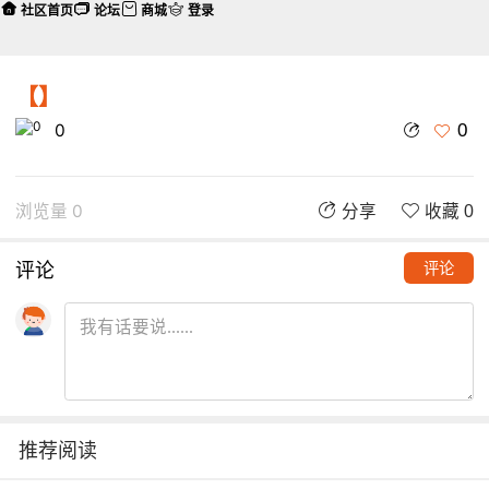
社区首页
论坛
商城
登录
【】
0
0
浏览量 0
分享
收藏 0
评论
评论
推荐阅读