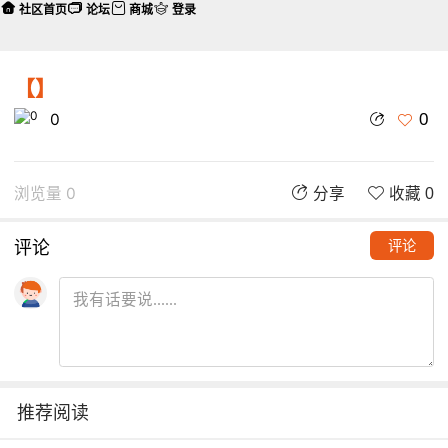
社区首页
论坛
商城
登录
【】
0
0
浏览量 0
分享
收藏 0
评论
评论
推荐阅读