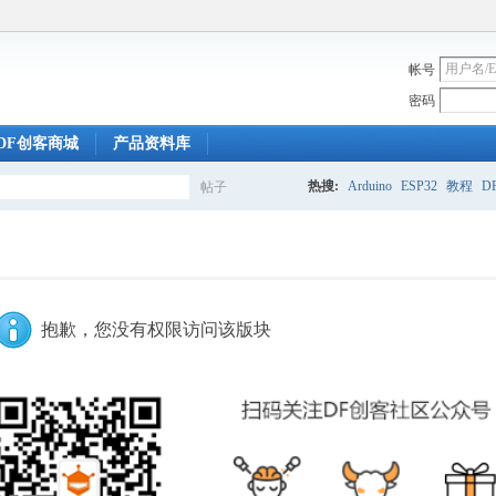
帐号
密码
DF创客商城
产品资料库
热搜:
Arduino
ESP32
教程
DF
帖子
搜
索
抱歉，您没有权限访问该版块