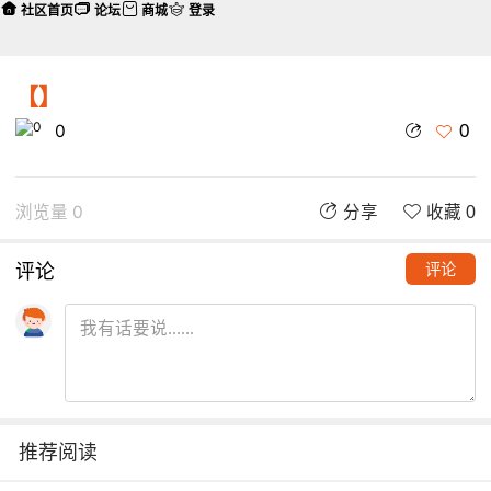
社区首页
论坛
商城
登录
【】
0
0
浏览量 0
分享
收藏 0
评论
评论
推荐阅读