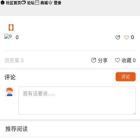
社区首页
论坛
商城
登录
【】
0
0
浏览量 0
分享
收藏 0
评论
评论
推荐阅读