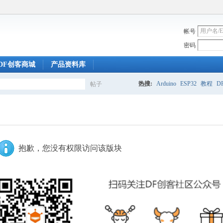
帐号
密码
DF创客商城
产品资料库
热搜:
Arduino
ESP32
教程
DF
帖子
搜
索
抱歉，您没有权限访问该版块