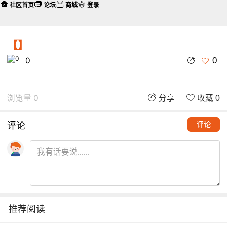
社区首页
论坛
商城
登录
【】
0
0
浏览量 0
分享
收藏 0
评论
评论
推荐阅读