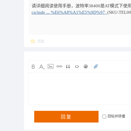
请详细阅读使用手册，波特率38400是AT模式下使
cn/inde ... %E6%A8%A1%E5%9D%97_
(SKU:TEL00
回复
|
回复
回帖并转播