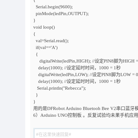
{
Serial.begin(9600);
pinMode(ledPin,OUTPUT);
}
void loop()
{
val=Serial.read();
if(val=='A')
{
digitalWrite(ledPin,HIGH); //设定PIN8脚为HIGH
delay(1000); //设定延时时间，1000 = 1秒
digitalWrite(ledPin,LOW); //设定PIN8脚为LOW = 
delay(1000); //设定延时时间，1000 = 1秒
Serial.println("Rebecca");
}
}
用的是DFRobot Arduino Bluetooh Bee V2串
6）Arduino UNO控制板 。反复试验均未果手机应用