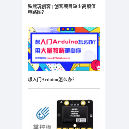
铁熊玩创客 | 创客项目缺少高颜值
电路图？
想入门Arduino怎么办？