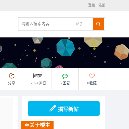
登录
注册
帖子
分享
7594浏览
2回复
0收藏
撰写新帖
关于楼主