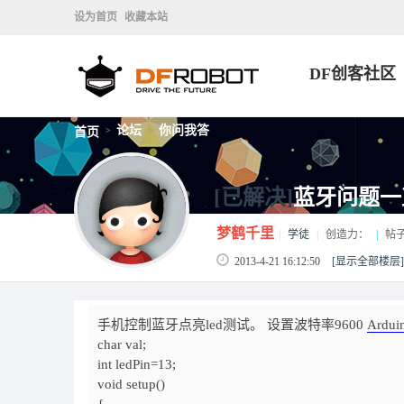
设为首页
收藏本站
DF创客社区
论坛
你问我答
首页
>
>
[已解决]
蓝牙问题一
梦鹤千里
|
学徒
|
创造力：
|
帖
2013-4-21 16:12:50
[显示全部楼层]
手机控制蓝牙点亮led测试。 设置波特率9600
Ardui
char val;
int ledPin=13;
void setup()