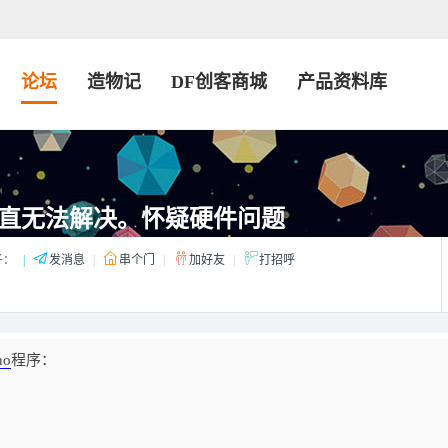
论坛
造物记
DF创客商城
产品资料库
直无法解决。怀疑硬件问题
子：
|
发消息
|
串个门
|
加好友
|
打招呼
no
程序：