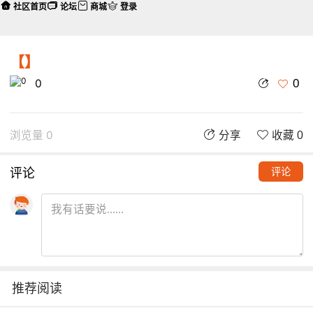
社区首页
论坛
商城
登录
【】
0
0
浏览量 0
分享
收藏 0
评论
评论
推荐阅读