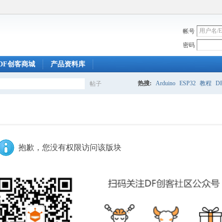
帐号
密码
DF创客商城
产品资料库
热搜:
Arduino
ESP32
教程
DF
帖子
搜
索
抱歉，您没有权限访问该版块