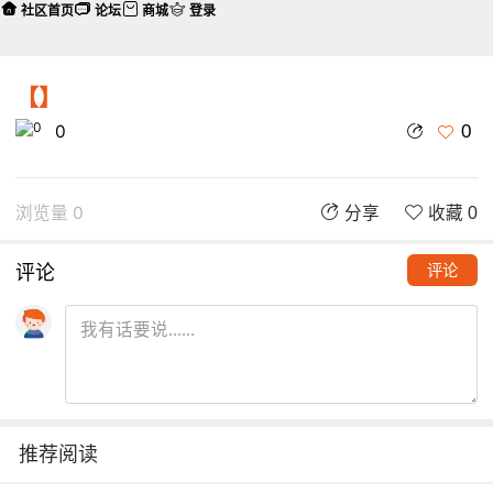
社区首页
论坛
商城
登录
【】
0
0
浏览量 0
分享
收藏 0
评论
评论
推荐阅读