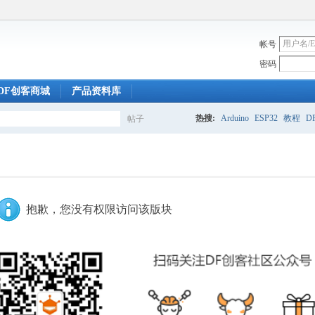
帐号
密码
DF创客商城
产品资料库
热搜:
Arduino
ESP32
教程
DF
帖子
搜
索
抱歉，您没有权限访问该版块