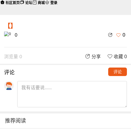
社区首页
论坛
商城
登录
【】
0
0
浏览量 0
分享
收藏 0
评论
评论
推荐阅读