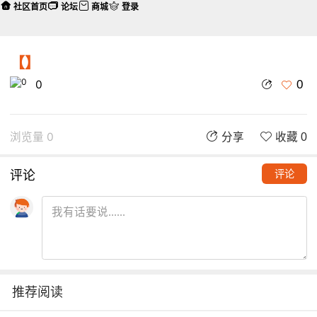
社区首页
论坛
商城
登录
【】
0
0
浏览量 0
分享
收藏 0
评论
评论
推荐阅读