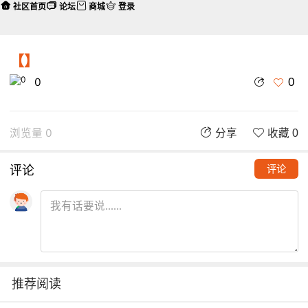
社区首页
论坛
商城
登录
【】
0
0
浏览量 0
分享
收藏 0
评论
评论
推荐阅读