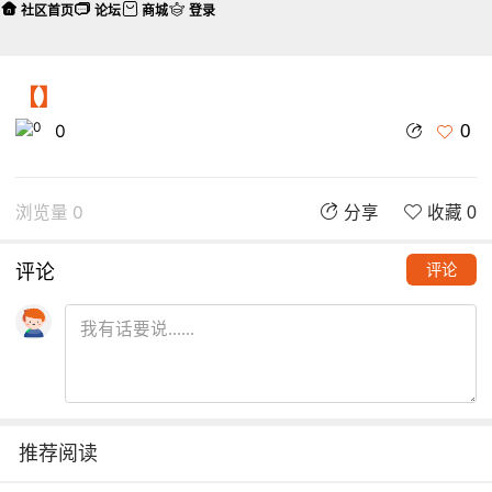
社区首页
论坛
商城
登录
【】
0
0
浏览量 0
分享
收藏 0
评论
评论
推荐阅读