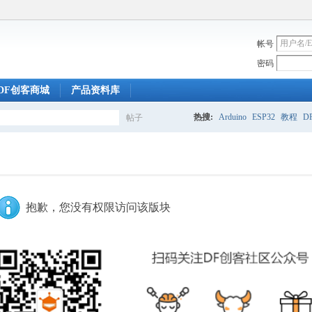
帐号
密码
DF创客商城
产品资料库
热搜:
Arduino
ESP32
教程
DF
帖子
搜
索
抱歉，您没有权限访问该版块